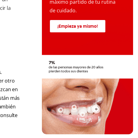
máximo partido de tu rutina
ir la
de cuidado.
¡Empieza ya mismo!
.
er otro
ezcan en
están más
también
consulte