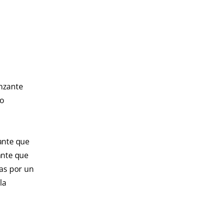
unzante
lo
ante que
ante que
das por un
la