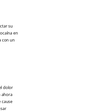
ectar su
zocaína en
a con un
l dolor
a ahora
e cause
usar