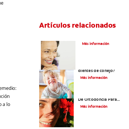
ue
Artículos relacionados
Adultos Y Ortodoncia
Más información
¿Cuál es la causa de los
dientes de conejo?
Más información
remedio:
Las Mejores Opciones
ución
De Ortodoncia Para
 a lo
Adultos
Más información