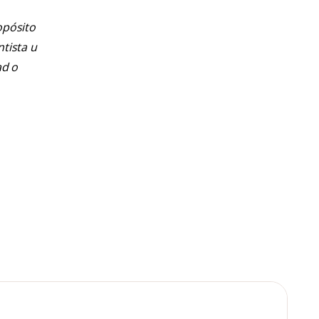
opósito
ntista u
ad o