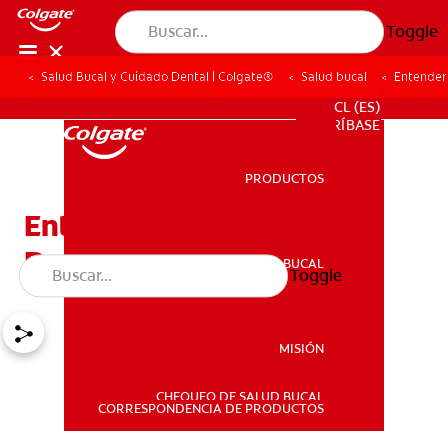
Toggle
Salud Bucal y Cuidado Dental | Colgate®
Salud bucal
Entender
PARA PROFESIONALES
CL (ES)
SUSCRÍBASE
PRODUCTOS
PRODUCTOS
Entender Los Rayos-X
Dentales
SALUD BUCAL
Toggle
SALUD BUCAL
MISIÓN
CHEQUEO DE SALUD BUCAL
MISIÓN
CORRESPONDENCIA DE PRODUCTOS