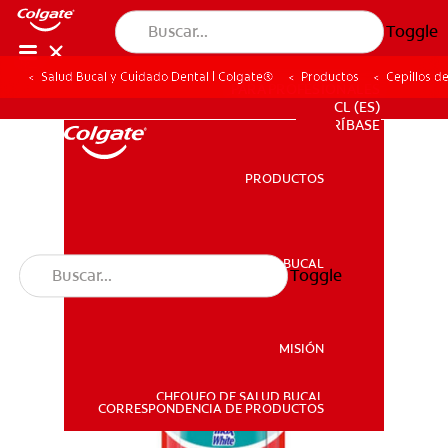
Toggle
Salud Bucal y Cuidado Dental | Colgate®
Productos
Cepillos d
PARA PROFESIONALES
CL (ES)
SUSCRÍBASE
PRODUCTOS
PRODUCTOS
SALUD BUCAL
Toggle
SALUD BUCAL
MISIÓN
CHEQUEO DE SALUD BUCAL
MISIÓN
CORRESPONDENCIA DE PRODUCTOS