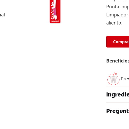
Punta limp
mal
Limpiador 
aliento.
Comprar
Beneficio
Prev
Ingredi
Pregunt