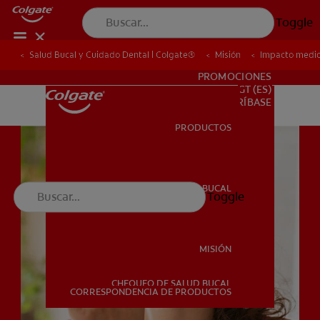
Toggle
Salud Bucal y Cuidado Dental | Colgate®
Salud Bucal y Cuidado Dental | Colgate®
Misión
Misión
Impacto medi
Impacto medi
PARA PROFESIONALES
PROMOCIONES
GT (ES)
SUSCRÍBASE
PRODUCTOS
PRODUCTOS
SALUD BUCAL
Toggle
SALUD BUCAL
MISIÓN
CHEQUEO DE SALUD BUCAL
MISIÓN
CORRESPONDENCIA DE PRODUCTOS