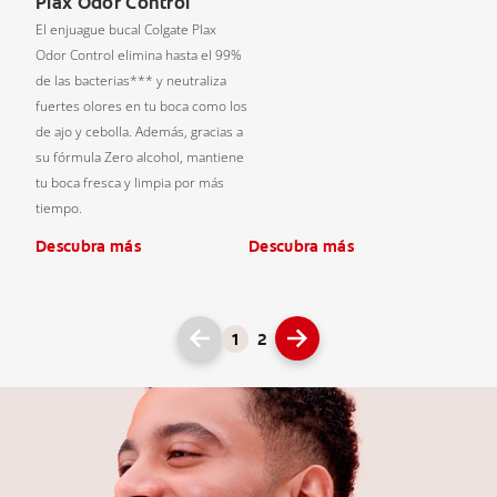
Plax Odor Control
El enjuague bucal Colgate Plax
Odor Control elimina hasta el 99%
de las bacterias*** y neutraliza
fuertes olores en tu boca como los
de ajo y cebolla. Además, gracias a
su fórmula Zero alcohol, mantiene
tu boca fresca y limpia por más
tiempo.
Descubra más
Descubra más
1
2