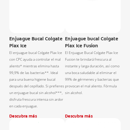
Enjuague Bucal Colgate
Enjuague bucal Colgate
Plax Ice
Plax Ice Fusion
El enjuague bucal Colgate Plax Ice
El Enjuague Bucal Colgate Plax Ice
con CPC ayuda a controlar el mal
Fusion te brindará frescura al
aliento* mientras elimina hasta
instante y larga duración, así como
99,9% de las bacterias**. Ideal
una boca saludable al eliminar el
para una buena higiene bucal
99% de gérmenes y bacterias que
después del cepillado. Si prefieres
provocan el mal aliento. Fórmula
un enjuague bucal sin alcohol***,
sin alcohol.
disfruta frescura intensa sin ardor
en cada enjuague.
Descubra más
Descubra más