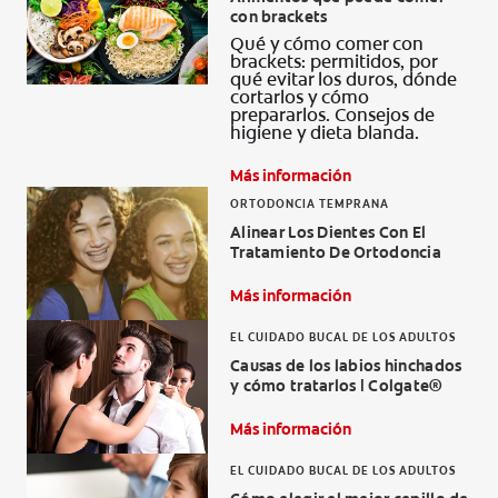
con brackets
CHEQUEO DE SALUD BUCAL
Qué y cómo comer con
CORRESPONDENCIA DE PRODUCTOS
brackets: permitidos, por
qué evitar los duros, dónde
cortarlos y cómo
prepararlos. Consejos de
higiene y dieta blanda.
PARA PROFESIONALES
Más información
PROMOCIONES
ORTODONCIA TEMPRANA
Alinear Los Dientes Con El
Tratamiento De Ortodoncia
GT (ES)
Más información
SUSCRÍBASE
EL CUIDADO BUCAL DE LOS ADULTOS
Causas de los labios hinchados
y cómo tratarlos | Colgate®
Más información
EL CUIDADO BUCAL DE LOS ADULTOS