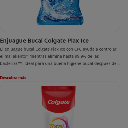
Enjuague Bucal Colgate Plax Ice
El enjuague bucal Colgate Plax Ice con CPC ayuda a controlar
el mal aliento* mientras elimina hasta 99,9% de las
bacterias**. Ideal para una buena higiene bucal después del
cepillado. Si prefieres un enjuague bucal sin alcohol***,
disfruta frescura intensa sin ardor en cada enjuague.
Descubra más