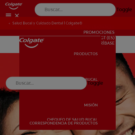
Toggle
Salud Bucal y Cuidado Dental | Colgate®
PARA PROFESIONALES
PROMOCIONES
GT (ES)
SUSCRÍBASE
PRODUCTOS
PRODUCTOS
SALUD BUCAL
Toggle
SALUD BUCAL
MISIÓN
CHEQUEO DE SALUD BUCAL
MISIÓN
CORRESPONDENCIA DE PRODUCTOS