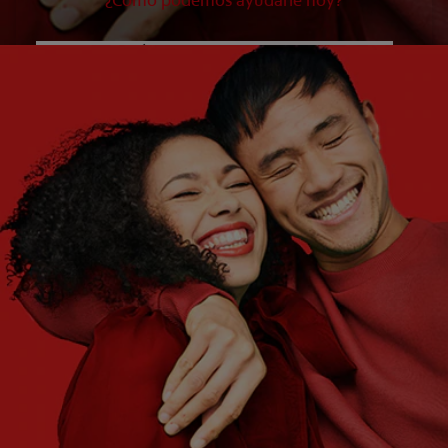
¿Cómo podemos ayudarle hoy?
¿QUÉ ES LO QUE NECESITA?
Elija una opción
¿CUÁLES SON SUS OBJETIVOS?
Elija una opción
Empezar