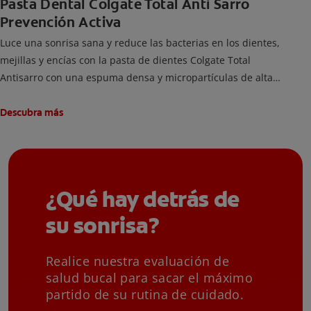
Pasta Dental Colgate Total Anti Sarro
Prevención Activa
Luce una sonrisa sana y reduce las bacterias en los dientes,
mejillas y encías con la pasta de dientes Colgate Total
Antisarro con una espuma densa y micropartículas de alta
limpieza que ayudan a prevenir la acumulación de sarro
dental.
Descubra más
¿Qué hay detrás de
su sonrisa?
Realice nuestra evaluación de
salud bucal para sacar el máximo
partido de su rutina de cuidado.