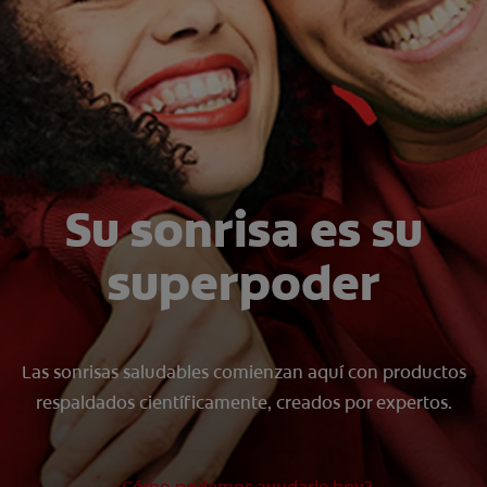
CHEQUEO DE SALUD BUCAL
CORRESPONDENCIA DE PRODUCTOS
PARA PROFESIONALES
PROMOCIONES
Su sonrisa es su
GT (ES)
superpoder
SUSCRÍBASE
Las sonrisas saludables comienzan aquí con productos
respaldados científicamente, creados por expertos.