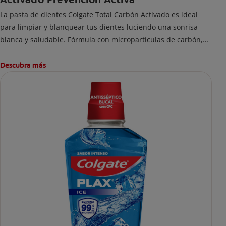
La pasta de dientes Colgate Total Carbón Activado es ideal
para limpiar y blanquear tus dientes luciendo una sonrisa
blanca y saludable. Fórmula con micropartículas de carbón,
que ayuda a limpiar los dientes y remover manchas
superficiales.
Descubra más
¿Qué hace el carbón activado en una pasta dental y por qué
se usa para ayudar a remover manchas superficiales?
También encontrarás cómo incluirla en tu rutina, en casa o de
viaje, con tips de cepillado para una sonrisa sana.