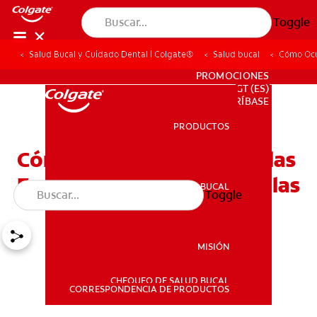
Toggle
Salud Bucal y Cuidado Dental | Colgate®
Salud bucal
Cómo Ocu
PARA PROFESIONALES
PROMOCIONES
GT (ES)
SUSCRÍBASE
PRODUCTOS
PRODUCTOS
Cómo Ocurren LasAmpollas
En La Boca y Cómo Tratarlas
SALUD BUCAL
Toggle
SALUD BUCAL
MISIÓN
CHEQUEO DE SALUD BUCAL
MISIÓN
CORRESPONDENCIA DE PRODUCTOS