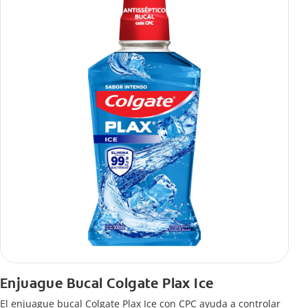
También encontrarás cómo incluirla en tu rutina, en casa o de
viaje, con tips de cepillado para una sonrisa sana.
Enjuague Bucal Colgate Plax Ice
El enjuague bucal Colgate Plax Ice con CPC ayuda a controlar