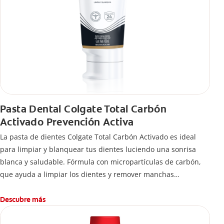
Pasta Dental Colgate Total Carbón
Activado Prevención Activa
La pasta de dientes Colgate Total Carbón Activado es ideal
para limpiar y blanquear tus dientes luciendo una sonrisa
blanca y saludable. Fórmula con micropartículas de carbón,
que ayuda a limpiar los dientes y remover manchas
superficiales.
¿Qué hace el carbón activado en una pasta dental y por qué
Descubre más
se usa para ayudar a remover manchas superficiales?