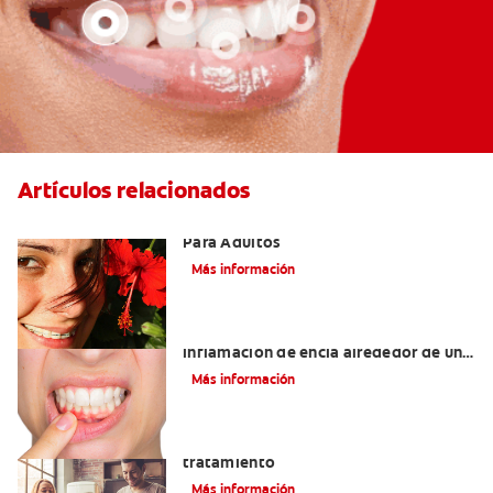
Artículos relacionados
Las Mejores Opciones De Ortodoncia
Para Adultos
Más información
¿Cuáles son las posibles causas de una
inflamación de encía alrededor de un
diente?
Más información
Lengua saburral: Síntomas, causas y
tratamiento
Más información