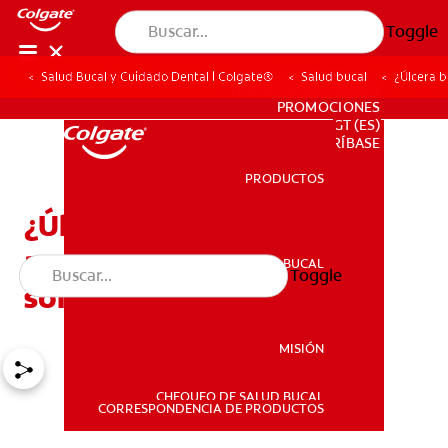
Toggle
Salud Bucal y Cuidado Dental | Colgate®
Salud bucal
¿Úlcera b
PARA PROFESIONALES
PROMOCIONES
GT (ES)
SUSCRÍBASE
PRODUCTOS
PRODUCTOS
¿Úlcera bucal en una
amígdala? Esta es la
SALUD BUCAL
Toggle
SALUD BUCAL
solución
MISIÓN
CHEQUEO DE SALUD BUCAL
MISIÓN
CORRESPONDENCIA DE PRODUCTOS