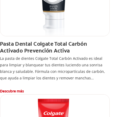
Pasta Dental Colgate Total Carbón
Activado Prevención Activa
La pasta de dientes Colgate Total Carbón Activado es ideal
para limpiar y blanquear tus dientes luciendo una sonrisa
blanca y saludable. Fórmula con micropartículas de carbón,
que ayuda a limpiar los dientes y remover manchas
superficiales.
¿Qué hace el carbón activado en una pasta dental y por qué
Descubre más
se usa para ayudar a remover manchas superficiales?
También encontrarás cómo incluirla en tu rutina, en casa o de
viaje, con tips de cepillado para una sonrisa sana.