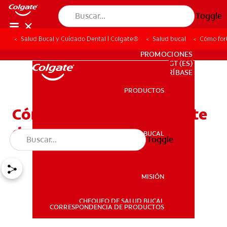
Toggle
Salud Bucal y Cuidado Dental | Colgate®
Salud bucal
Cómo fort
PARA PROFESIONALES
PROMOCIONES
GT (ES)
SUSCRÍBASE
PRODUCTOS
PRODUCTOS
Cómo fortalecer el esmalte
dental
SALUD BUCAL
Toggle
SALUD BUCAL
MISIÓN
CHEQUEO DE SALUD BUCAL
MISIÓN
CORRESPONDENCIA DE PRODUCTOS