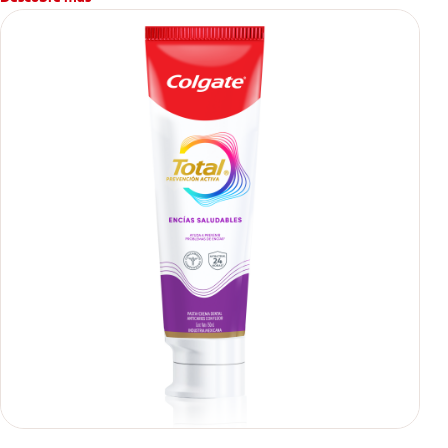
se usa para ayudar a remover manchas superficiales?
También encontrarás cómo incluirla en tu rutina, en casa o de
viaje, con tips de cepillado para una sonrisa sana.