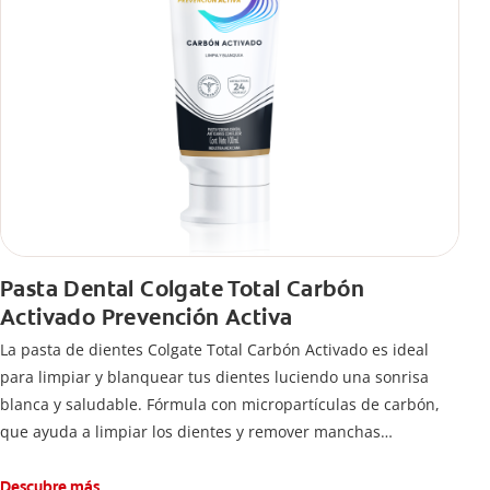
Pasta Dental Colgate Total Carbón
Activado Prevención Activa
La pasta de dientes Colgate Total Carbón Activado es ideal
para limpiar y blanquear tus dientes luciendo una sonrisa
blanca y saludable. Fórmula con micropartículas de carbón,
que ayuda a limpiar los dientes y remover manchas
superficiales.
¿Qué hace el carbón activado en una pasta dental y por qué
Descubre más