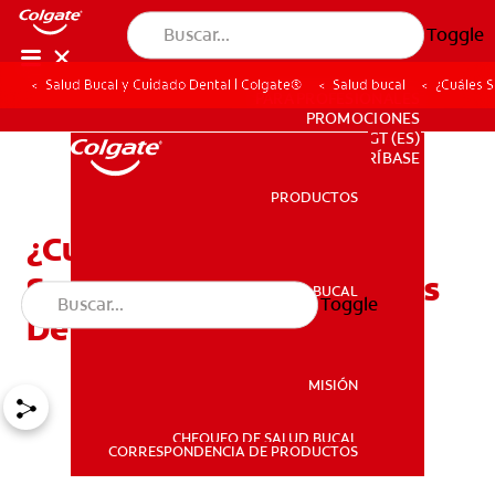
Toggle
Salud Bucal y Cuidado Dental | Colgate®
Salud bucal
¿Cuáles 
PARA PROFESIONALES
PROMOCIONES
GT (ES)
SUSCRÍBASE
PRODUCTOS
PRODUCTOS
¿Cuáles Son Los Efectos
Secundarios Más Comunes
SALUD BUCAL
Toggle
SALUD BUCAL
De La Novocaína?
MISIÓN
CHEQUEO DE SALUD BUCAL
MISIÓN
CORRESPONDENCIA DE PRODUCTOS