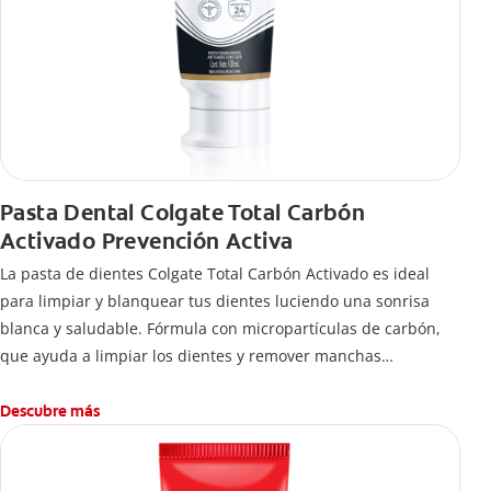
Pasta Dental Colgate Total Carbón
Activado Prevención Activa
La pasta de dientes Colgate Total Carbón Activado es ideal
para limpiar y blanquear tus dientes luciendo una sonrisa
blanca y saludable. Fórmula con micropartículas de carbón,
que ayuda a limpiar los dientes y remover manchas
superficiales.
¿Qué hace el carbón activado en una pasta dental y por qué
Descubre más
se usa para ayudar a remover manchas superficiales?
También encontrarás cómo incluirla en tu rutina, en casa o de