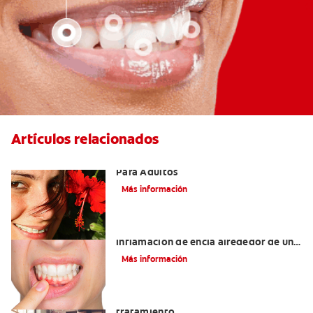
Artículos relacionados
Las Mejores Opciones De Ortodoncia
Para Adultos
Más información
¿Cuáles son las posibles causas de una
inflamación de encía alrededor de un
diente?
Más información
Lengua saburral: Síntomas, causas y
tratamiento