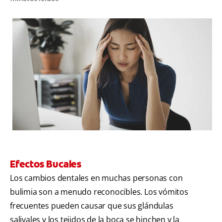
CHEQUEO DE SALUD BUCAL
CORRESPONDENCIA DE PRODUCTOS
PARA PROFESIONALES
PROMOCIONES
GT (ES)
SUSCRÍBASE
Efectos Bucales
Los cambios dentales en muchas personas con
bulimia son a menudo reconocibles. Los vómitos
frecuentes pueden causar que sus glándulas
salivales y los tejidos de la boca se hinchen y la