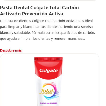
Pasta Dental Colgate Total Carbón
Activado Prevención Activa
La pasta de dientes Colgate Total Carbón Activado es ideal
para limpiar y blanquear tus dientes luciendo una sonrisa
blanca y saludable. Fórmula con micropartículas de carbón,
que ayuda a limpiar los dientes y remover manchas
superficiales.
¿Qué hace el carbón activado en una pasta dental y por qué
Descubre más
se usa para ayudar a remover manchas superficiales?
También encontrarás cómo incluirla en tu rutina, en casa o de
viaje, con tips de cepillado para una sonrisa sana.