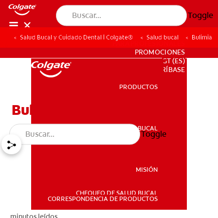
Toggle
Salud Bucal y Cuidado Dental | Colgate®
Salud bucal
Bulimia
PARA PROFESIONALES
PROMOCIONES
GT (ES)
SUSCRÍBASE
PRODUCTOS
PRODUCTOS
Bulimia
SALUD BUCAL
Toggle
SALUD BUCAL
MISIÓN
CHEQUEO DE SALUD BUCAL
MISIÓN
CORRESPONDENCIA DE PRODUCTOS
minutos leídos