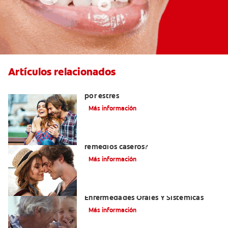
Artículos relacionados
Cómo ayudar a eliminar el mal aliento
por estrés
Más información
¿Cómo quitar el mal aliento con
remedios caseros?
Más información
El Mal Aliento Y Su Relación Con Las
Enfermedades Orales Y Sistémicas
Más información