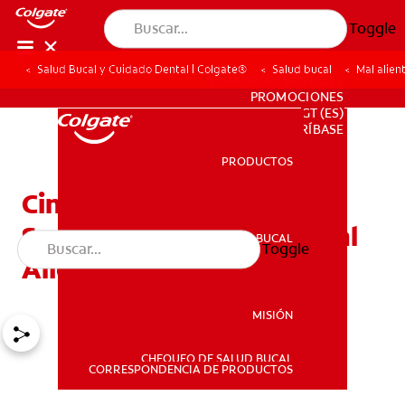
Toggle
Salud Bucal y Cuidado Dental | Colgate®
Salud bucal
Mal alien
PARA PROFESIONALES
PROMOCIONES
GT (ES)
SUSCRÍBASE
PRODUCTOS
PRODUCTOS
Cinco Razones
Sorprendentes Para El Mal
SALUD BUCAL
Toggle
SALUD BUCAL
Aliento En Los Niños
MISIÓN
CHEQUEO DE SALUD BUCAL
MISIÓN
CORRESPONDENCIA DE PRODUCTOS