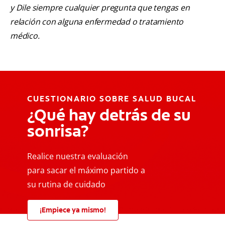
y Dile siempre cualquier pregunta que tengas en
relación con alguna enfermedad o tratamiento
médico.
CUESTIONARIO SOBRE SALUD BUCAL
¿Qué hay detrás de su
sonrisa?
Realice nuestra evaluación
para sacar el máximo partido a
su rutina de cuidado
¡Empiece ya mismo!