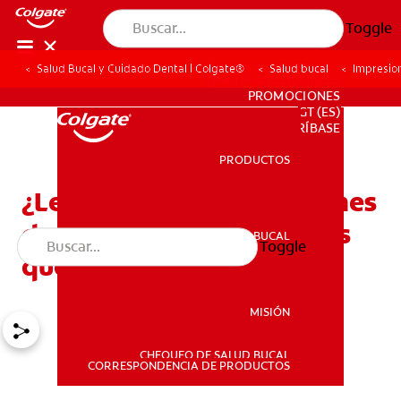
Toggle
Salud Bucal y Cuidado Dental | Colgate®
Salud bucal
Impresion
PARA PROFESIONALES
PROMOCIONES
GT (ES)
SUSCRÍBASE
PRODUCTOS
PRODUCTOS
¿Le van a hacer impresiones
dentales? Aquí le decimos
SALUD BUCAL
Toggle
SALUD BUCAL
qué esperar
MISIÓN
CHEQUEO DE SALUD BUCAL
MISIÓN
CORRESPONDENCIA DE PRODUCTOS