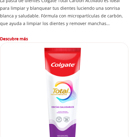
La pasta de dientes Colgate Total Carbón Activado es ideal
para limpiar y blanquear tus dientes luciendo una sonrisa
blanca y saludable. Fórmula con micropartículas de carbón,
que ayuda a limpiar los dientes y remover manchas
superficiales.
¿Qué hace el carbón activado en una pasta dental y por qué
Descubre más
se usa para ayudar a remover manchas superficiales?
También encontrarás cómo incluirla en tu rutina, en casa o de
viaje, con tips de cepillado para una sonrisa sana.