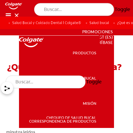
Toggle
Salud Bucal y Cuidado Dental | Colgate®
Salud bucal
¿Qué es u
PARA PROFESIONALES
PROMOCIONES
GT (ES)
SUSCRÍBASE
PRODUCTOS
PRODUCTOS
¿Qué es una corona clínica?
SALUD BUCAL
Toggle
SALUD BUCAL
MISIÓN
CHEQUEO DE SALUD BUCAL
MISIÓN
CORRESPONDENCIA DE PRODUCTOS
minutos leídos