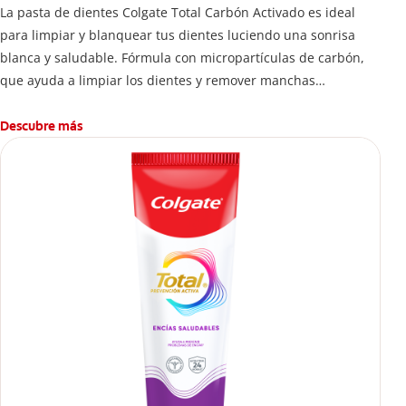
La pasta de dientes Colgate Total Carbón Activado es ideal
para limpiar y blanquear tus dientes luciendo una sonrisa
blanca y saludable. Fórmula con micropartículas de carbón,
que ayuda a limpiar los dientes y remover manchas
superficiales.
¿Qué hace el carbón activado en una pasta dental y por qué
Descubre más
se usa para ayudar a remover manchas superficiales?
También encontrarás cómo incluirla en tu rutina, en casa o de
viaje, con tips de cepillado para una sonrisa sana.