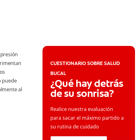
 presión
erimentan
CUESTIONARIO SOBRE SALUD
los
BUCAL
¿Qué hay detrás
to puede
almente al
de su sonrisa?
Realice nuestra evaluación
para sacar el máximo partido a
su rutina de cuidado