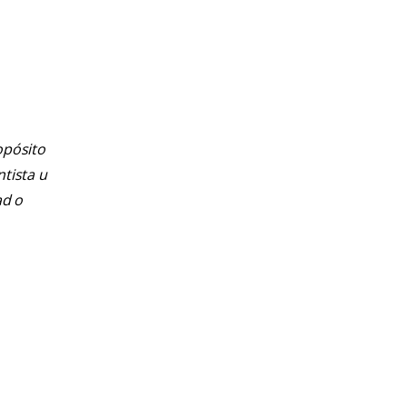
opósito
ntista u
ad o