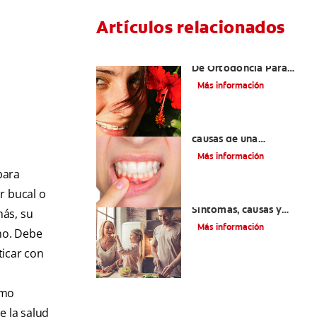
Artículos relacionados
Las Mejores Opciones
De Ortodoncia Para
Adultos
Más información
¿Cuáles son las posibles
causas de una
inflamación de encía
Más información
alrededor de un
para
diente?
r bucal o
Lengua saburral:
Síntomas, causas y
más, su
tratamiento
Más información
smo. Debe
ticar con
omo
 la salud