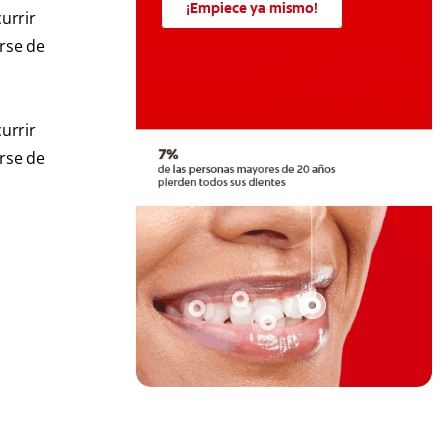
¡Empiece ya mismo!
urrir
arse de
urrir
arse de