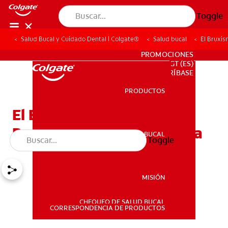
Toggle
Salud Bucal y Cuidado Dental | Colgate®
Salud bucal
El Bruxi
PARA PROFESIONALES
PROMOCIONES
GT (ES)
SUSCRÍBASE
PRODUCTOS
PRODUCTOS
El Bruxismo Puede
Provocar Dolor De Cabeza
SALUD BUCAL
Toggle
SALUD BUCAL
MISIÓN
CHEQUEO DE SALUD BUCAL
MISIÓN
CORRESPONDENCIA DE PRODUCTOS