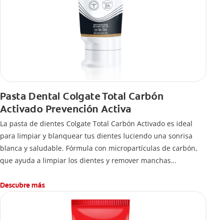
Pasta Dental Colgate Total Carbón
Activado Prevención Activa
La pasta de dientes Colgate Total Carbón Activado es ideal
para limpiar y blanquear tus dientes luciendo una sonrisa
blanca y saludable. Fórmula con micropartículas de carbón,
que ayuda a limpiar los dientes y remover manchas
superficiales.
¿Qué hace el carbón activado en una pasta dental y por qué
Descubre más
se usa para ayudar a remover manchas superficiales?
También encontrarás cómo incluirla en tu rutina, en casa o de