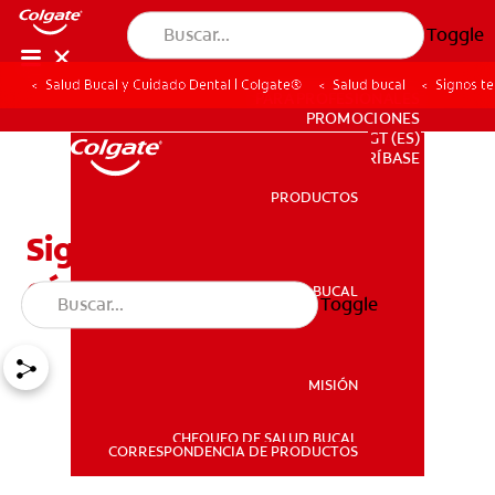
Toggle
Salud Bucal y Cuidado Dental | Colgate®
Salud bucal
Signos t
PARA PROFESIONALES
PROMOCIONES
GT (ES)
SUSCRÍBASE
PRODUCTOS
PRODUCTOS
Signos tempranos del
cáncer de boca
SALUD BUCAL
Toggle
SALUD BUCAL
MISIÓN
CHEQUEO DE SALUD BUCAL
MISIÓN
CORRESPONDENCIA DE PRODUCTOS