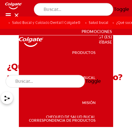
Toggle
Salud Bucal y Cuidado Dental | Colgate®
Salud bucal
¿Qué suc
PARA PROFESIONALES
PROMOCIONES
GT (ES)
SUSCRÍBASE
PRODUCTOS
PRODUCTOS
¿Qué sucede cuando se
repara un paladar hendido?
SALUD BUCAL
Toggle
SALUD BUCAL
MISIÓN
CHEQUEO DE SALUD BUCAL
MISIÓN
CORRESPONDENCIA DE PRODUCTOS