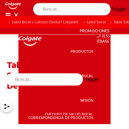
Toggle
Salud Bucal y Cuidado Dental | Colgate®
Salud bucal
Tabla Sob
PARA PROFESIONALES
PROMOCIONES
GT (ES)
SUSCRÍBASE
PRODUCTOS
PRODUCTOS
Tabla Sobre El Cuidado Y
Seguridad De Los Dientes
SALUD BUCAL
Toggle
SALUD BUCAL
De Los Niños
MISIÓN
CHEQUEO DE SALUD BUCAL
MISIÓN
CORRESPONDENCIA DE PRODUCTOS