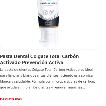
Pasta Dental Colgate Total Carbón
Activado Prevención Activa
La pasta de dientes Colgate Total Carbón Activado es ideal
para limpiar y blanquear tus dientes luciendo una sonrisa
blanca y saludable. Fórmula con micropartículas de carbón,
que ayuda a limpiar los dientes y remover manchas
superficiales.
¿Qué hace el carbón activado en una pasta dental y por qué
Descubre más
se usa para ayudar a remover manchas superficiales?