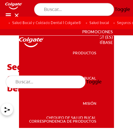
Toggle
Salud Bucal y Cuidado Dental | Colgate®
Salud bucal
Seguros 
PARA PROFESIONALES
PROMOCIONES
GT (ES)
SUSCRÍBASE
PRODUCTOS
PRODUCTOS
Seguros dentales
económicos y todos sus
SALUD BUCAL
Toggle
SALUD BUCAL
beneficios
MISIÓN
CHEQUEO DE SALUD BUCAL
MISIÓN
CORRESPONDENCIA DE PRODUCTOS