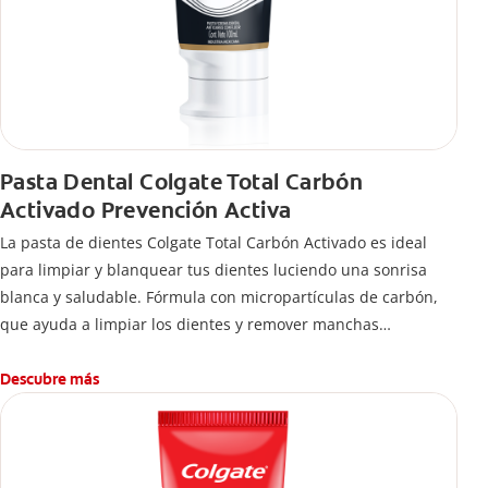
Pasta Dental Colgate Total Carbón
Activado Prevención Activa
La pasta de dientes Colgate Total Carbón Activado es ideal
para limpiar y blanquear tus dientes luciendo una sonrisa
blanca y saludable. Fórmula con micropartículas de carbón,
que ayuda a limpiar los dientes y remover manchas
superficiales.
¿Qué hace el carbón activado en una pasta dental y por qué
Descubre más
se usa para ayudar a remover manchas superficiales?
También encontrarás cómo incluirla en tu rutina, en casa o de
viaje, con tips de cepillado para una sonrisa sana.