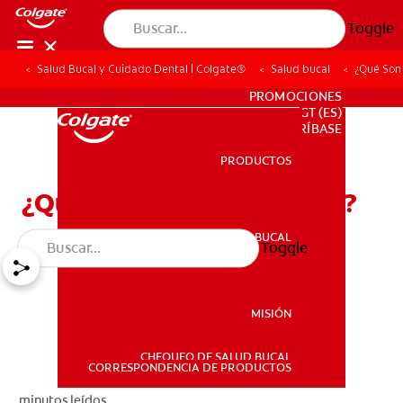
Toggle
Salud Bucal y Cuidado Dental | Colgate®
Salud bucal
¿Qué Son
PARA PROFESIONALES
PROMOCIONES
GT (ES)
SUSCRÍBASE
PRODUCTOS
PRODUCTOS
¿Qué Son Las Dentaduras?
SALUD BUCAL
Toggle
SALUD BUCAL
MISIÓN
CHEQUEO DE SALUD BUCAL
MISIÓN
CORRESPONDENCIA DE PRODUCTOS
minutos leídos