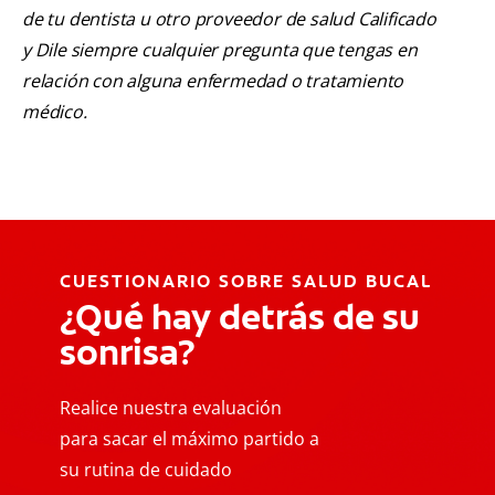
de tu dentista u otro proveedor de salud Calificado
y Dile siempre cualquier pregunta que tengas en
relación con alguna enfermedad o tratamiento
médico.
CUESTIONARIO SOBRE SALUD BUCAL
¿Qué hay detrás de su
sonrisa?
Realice nuestra evaluación
para sacar el máximo partido a
su rutina de cuidado