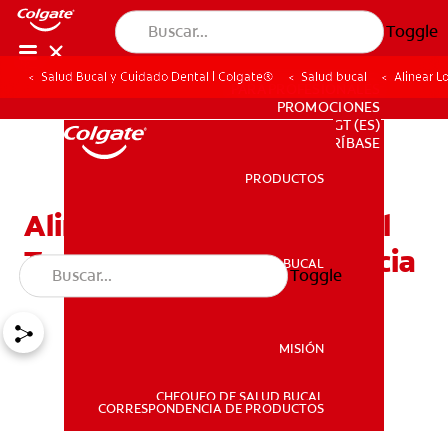
Toggle
Salud Bucal y Cuidado Dental | Colgate®
Salud bucal
Alinear L
PARA PROFESIONALES
PROMOCIONES
GT (ES)
SUSCRÍBASE
PRODUCTOS
PRODUCTOS
Alinear Los Dientes Con El
Tratamiento De Ortodoncia
SALUD BUCAL
Toggle
SALUD BUCAL
MISIÓN
CHEQUEO DE SALUD BUCAL
MISIÓN
CORRESPONDENCIA DE PRODUCTOS