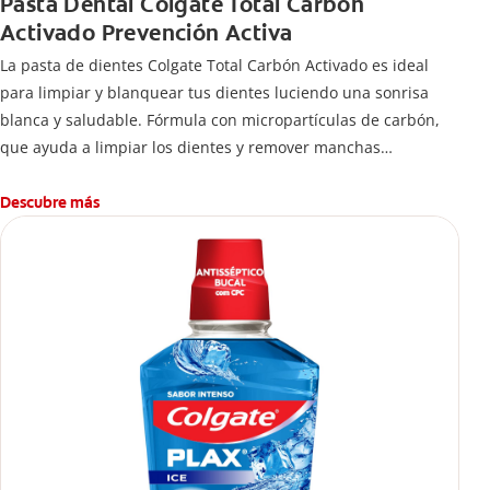
Pasta Dental Colgate Total Carbón
Activado Prevención Activa
La pasta de dientes Colgate Total Carbón Activado es ideal
para limpiar y blanquear tus dientes luciendo una sonrisa
blanca y saludable. Fórmula con micropartículas de carbón,
que ayuda a limpiar los dientes y remover manchas
superficiales.
¿Qué hace el carbón activado en una pasta dental y por qué
Descubre más
se usa para ayudar a remover manchas superficiales?
También encontrarás cómo incluirla en tu rutina, en casa o de
viaje, con tips de cepillado para una sonrisa sana.