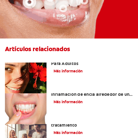
Artículos relacionados
Las Mejores Opciones De Ortodoncia
Para Adultos
Más información
¿Cuáles son las posibles causas de una
inflamación de encía alrededor de un
diente?
Más información
Lengua saburral: Síntomas, causas y
tratamiento
Más información