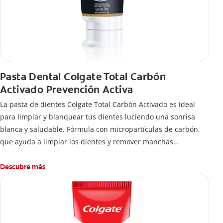
Pasta Dental Colgate Total Carbón
Activado Prevención Activa
La pasta de dientes Colgate Total Carbón Activado es ideal
para limpiar y blanquear tus dientes luciendo una sonrisa
blanca y saludable. Fórmula con micropartículas de carbón,
que ayuda a limpiar los dientes y remover manchas
superficiales.
¿Qué hace el carbón activado en una pasta dental y por qué
Descubre más
se usa para ayudar a remover manchas superficiales?
También encontrarás cómo incluirla en tu rutina, en casa o de
viaje, con tips de cepillado para una sonrisa sana.