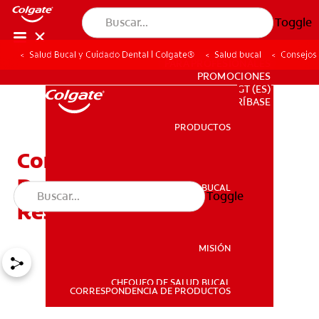
Toggle
Salud Bucal y Cuidado Dental | Colgate®
Salud bucal
Consejos
PARA PROFESIONALES
PROMOCIONES
GT (ES)
SUSCRÍBASE
PRODUCTOS
PRODUCTOS
Consejos De Masticación
Después De Una
SALUD BUCAL
Toggle
SALUD BUCAL
Restauración
MISIÓN
CHEQUEO DE SALUD BUCAL
MISIÓN
CORRESPONDENCIA DE PRODUCTOS