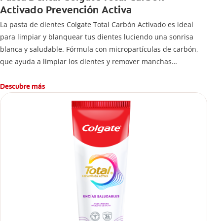
Activado Prevención Activa
La pasta de dientes Colgate Total Carbón Activado es ideal
para limpiar y blanquear tus dientes luciendo una sonrisa
blanca y saludable. Fórmula con micropartículas de carbón,
que ayuda a limpiar los dientes y remover manchas
superficiales.
¿Qué hace el carbón activado en una pasta dental y por qué
Descubre más
se usa para ayudar a remover manchas superficiales?
También encontrarás cómo incluirla en tu rutina, en casa o de
viaje, con tips de cepillado para una sonrisa sana.