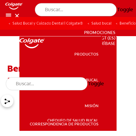
Toggle
Salud Bucal y Cuidado Dental | Colgate®
Salud bucal
Beneficio
PARA PROFESIONALES
PROMOCIONES
GT (ES)
SUSCRÍBASE
PRODUCTOS
PRODUCTOS
Beneficios del flúor en el
agua para la salud bucal
SALUD BUCAL
Toggle
SALUD BUCAL
MISIÓN
CHEQUEO DE SALUD BUCAL
MISIÓN
CORRESPONDENCIA DE PRODUCTOS