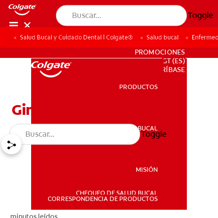
Toggle
Salud Bucal y Cuidado Dental | Colgate®
Salud bucal
Enfermed
PARA PROFESIONALES
PROMOCIONES
GT (ES)
SUSCRÍBASE
PRODUCTOS
PRODUCTOS
Gingivitis
SALUD BUCAL
Toggle
SALUD BUCAL
MISIÓN
CHEQUEO DE SALUD BUCAL
MISIÓN
CORRESPONDENCIA DE PRODUCTOS
minutos leídos