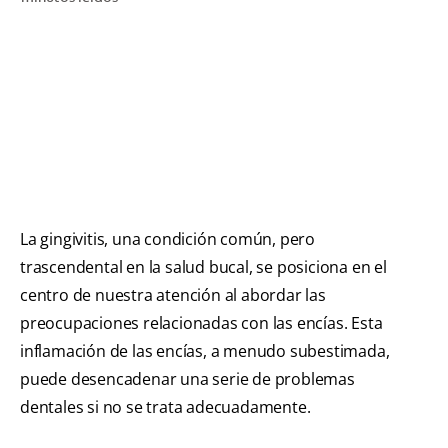
CHEQUEO DE SALUD BUCAL
CORRESPONDENCIA DE PRODUCTOS
PARA PROFESIONALES
PROMOCIONES
GT (ES)
La gingivitis, una condición común, pero
trascendental en la salud bucal, se posiciona en el
SUSCRÍBASE
centro de nuestra atención al abordar las
preocupaciones relacionadas con las encías. Esta
inflamación de las encías, a menudo subestimada,
puede desencadenar una serie de problemas
dentales si no se trata adecuadamente.