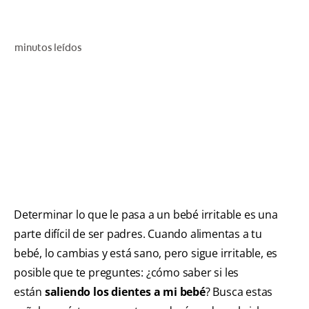
CHEQUEO DE SALUD BUCAL
CORRESPONDENCIA DE PRODUCTOS
minutos leídos
PARA PROFESIONALES
PROMOCIONES
GT (ES)
SUSCRÍBASE
Determinar lo que le pasa a un bebé irritable es una
parte difícil de ser padres. Cuando alimentas a tu
bebé, lo cambias y está sano, pero sigue irritable, es
posible que te preguntes: ¿cómo saber si les
están
saliendo los dientes a mi bebé
? Busca estas