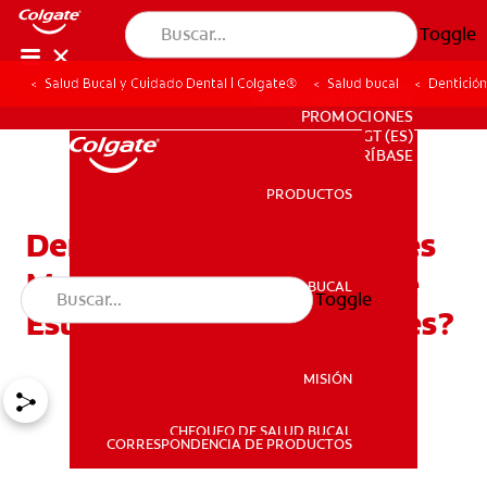
Toggle
Salud Bucal y Cuidado Dental | Colgate®
Salud bucal
Dentición
PARA PROFESIONALES
PROMOCIONES
GT (ES)
SUSCRÍBASE
PRODUCTOS
PRODUCTOS
Dentición En Bebés DeTres
Meses: ¿Cómo Saber Si Le
SALUD BUCAL
Toggle
SALUD BUCAL
Están Saliendo Los Dientes?
MISIÓN
CHEQUEO DE SALUD BUCAL
MISIÓN
CORRESPONDENCIA DE PRODUCTOS