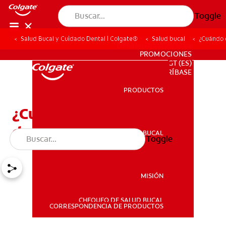
Toggle
Salud Bucal y Cuidado Dental | Colgate®
Salud bucal
¿Cuándo 
PARA PROFESIONALES
PROMOCIONES
GT (ES)
SUSCRÍBASE
PRODUCTOS
PRODUCTOS
¿Cuándo empieza la
dentición en los bebés?
SALUD BUCAL
Toggle
SALUD BUCAL
MISIÓN
CHEQUEO DE SALUD BUCAL
MISIÓN
CORRESPONDENCIA DE PRODUCTOS