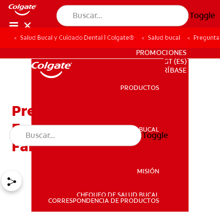
Toggle
Salud Bucal y Cuidado Dental | Colgate®
Salud bucal
Pregunta
PARA PROFESIONALES
PROMOCIONES
GT (ES)
SUSCRÍBASE
PRODUCTOS
PRODUCTOS
Preguntas Y Respuestas
Frecuentes Para Las
SALUD BUCAL
Toggle
SALUD BUCAL
Familias
MISIÓN
CHEQUEO DE SALUD BUCAL
MISIÓN
CORRESPONDENCIA DE PRODUCTOS