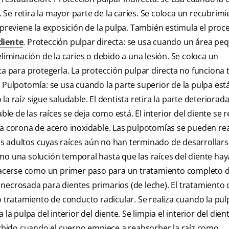
. Se retira la mayor parte de la caries. Se coloca un recubrim
 previene la exposición de la pulpa. También estimula el proc
diente
. Protección pulpar directa: se usa cuando un área pe
liminación de la caries o debido a una lesión. Se coloca un
para protegerla. La protección pulpar directa no funciona 
 Pulpotomía: se usa cuando la parte superior de la pulpa est
a raíz sigue saludable. El dentista retira la parte deteriorada
ble de las raíces se deja como está. El interior del diente se 
na corona de acero inoxidable. Las pulpotomías se pueden rea
s adultos cuyas raíces aún no han terminado de desarrollars
mo una solución temporal hasta que las raíces del diente ha
acerse como un primer paso para un tratamiento completo 
necrosada para dientes primarios (de leche). El tratamiento 
ratamiento de conducto radicular. Se realiza cuando la pul
a pulpa del interior del diente. Se limpia el interior del dient
sorbido cuando el cuerpo empiece a reabsorber la raíz como