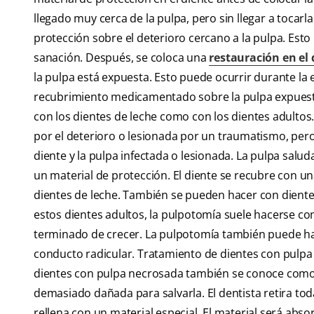
llegado muy cerca de la pulpa, pero sin llegar a tocarla
protección sobre el deterioro cercano a la pulpa. Esto
sanación. Después, se coloca una
restauración en el 
la pulpa está expuesta. Esto puede ocurrir durante la e
recubrimiento medicamentado sobre la pulpa expuesta 
con los dientes de leche como con los dientes adultos.
por el deterioro o lesionada por un traumatismo, pero l
diente y la pulpa infectada o lesionada. La pulpa saluda
un material de protección. El diente se recubre con u
dientes de leche. También se pueden hacer con diente
estos dientes adultos, la pulpotomía suele hacerse co
terminado de crecer. La pulpotomía también puede h
conducto radicular. Tratamiento de dientes con pulpa 
dientes con pulpa necrosada también se conoce como t
demasiado dañada para salvarla. El dentista retira toda l
rellena con un material especial. El material será ab