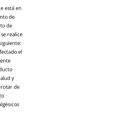
te está en
ento de
nto de
se realice
siguiente:
fectado el
iente
nducto
salud y
brotar de
to
algésicos