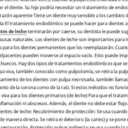
r el diente. Su hijo podría necesitar un tratamiento de endod
 razón aparente Tiene un diente muy sensible a los cambios 
ta El tratamiento endodóntico se puede hacer para dientes a
tes de leche
terminarán por caerse, su dentista le puede sug
causas naturales. Los dientes de leche son importantes para 
s para los dientes permanentes que los reemplazarán. Cuan
adyacentes pueden moverse al espacio vacío. Esto puede imp
chuecos. Hay dos tipos de tratamientos endodónticos que s
lpa viva, también conocido como pulpotomía, se retira la pulp
tratamiento de los dientes con pulpa necrosada, también llama
tanto de la corona como de la raíz. Si estos métodos no funci
 viva para los dientes primarios (de leche) Para que el trata
nflamación ni abscesos. Además, el diente no debe estar flojo
dientes de leche: Recubrimiento de protección: Se usa cuando 
e manera directa. Se retira el deterioro (la caries) y se pone
 restauración. Protección pulpar indirecta: se usa cuando la 