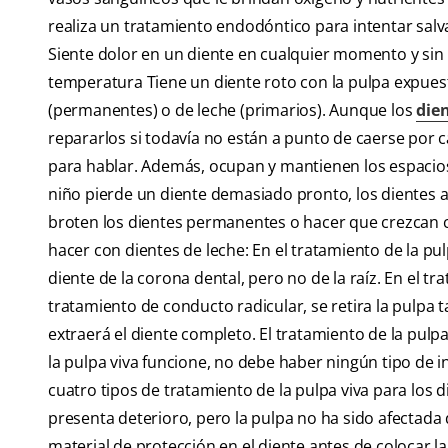
realiza un tratamiento endodóntico para intentar salva
Siente dolor en un diente en cualquier momento y sin
temperatura Tiene un diente roto con la pulpa expues
(permanentes) o de leche (primarios). Aunque los
dien
repararlos si todavía no están a punto de caerse por 
para hablar. Además, ocupan y mantienen los espacio
niño pierde un diente demasiado pronto, los dientes 
broten los dientes permanentes o hacer que crezcan 
hacer con dientes de leche: En el tratamiento de la pu
diente de la corona dental, pero no de la raíz. En el 
tratamiento de conducto radicular, se retira la pulpa 
extraerá el diente completo. El tratamiento de la pulpa
la pulpa viva funcione, no debe haber ningún tipo de i
cuatro tipos de tratamiento de la pulpa viva para los 
presenta deterioro, pero la pulpa no ha sido afectada d
material de protección en el diente antes de colocar la