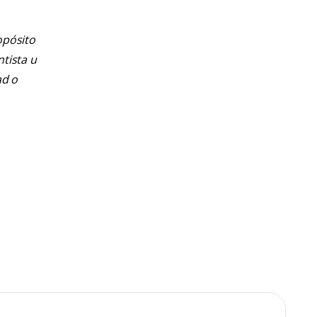
opósito
ntista u
ad o