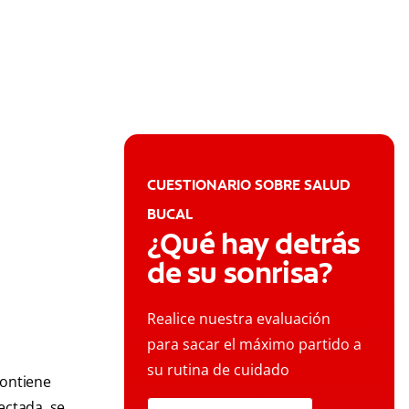
CUESTIONARIO SOBRE SALUD
BUCAL
¿Qué hay detrás
de su sonrisa?
Realice nuestra evaluación
para sacar el máximo partido a
su rutina de cuidado
contiene
ectada, se