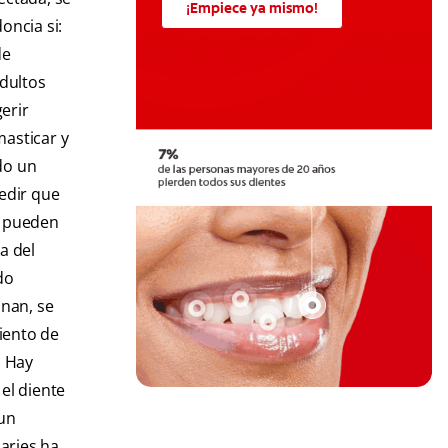
¡Empiece ya mismo!
oncia si:
de
dultos
erir
masticar y
do un
edir que
e pueden
a del
do
onan, se
miento de
. Hay
el diente
 un
caries ha