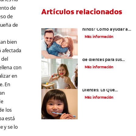
iento de
Artículos relacionados
eso de
¿Dolor de muela en
queña de
niños? Cómo ayudar a
tus pequeños en el
Más información
proceso
tan bien
á afectada
Elegir el mejor cepillo
 del
de dientes para sus
hijos
rellena con
Más información
lizar en
e. En
Selladores Para Los
Dientes: Lo Que
yan
Necesita Saber
Más información
de
de los
pa está
e y se lo