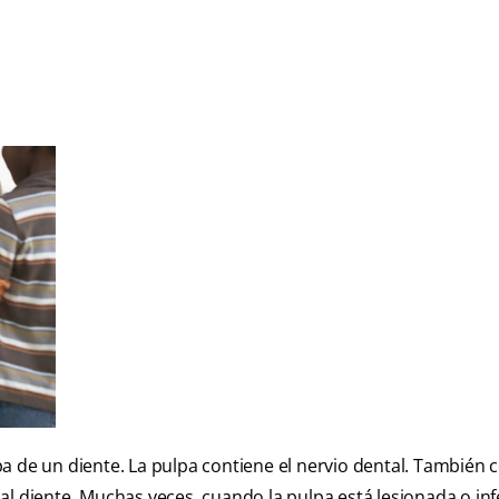
a de un diente. La pulpa contiene el nervio dental. También 
al diente. Muchas veces, cuando la pulpa está lesionada o inf