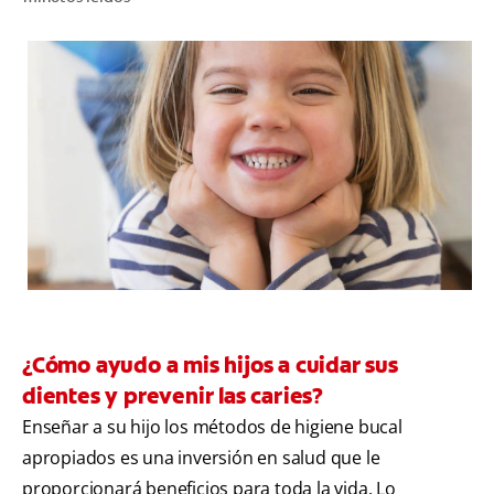
CHEQUEO DE SALUD BUCAL
CORRESPONDENCIA DE PRODUCTOS
PARA PROFESIONALES
PROMOCIONES
GT (ES)
SUSCRÍBASE
¿Cómo ayudo a mis hijos a cuidar sus
dientes y prevenir las caries?
Enseñar a su hijo los métodos de higiene bucal
apropiados es una inversión en salud que le
proporcionará beneficios para toda la vida. Lo