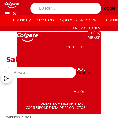
Toggle
Salud Bucal y Cuidado Dental | Colgate®
Salud bucal
Salud Buc
PARA PROFESIONALES
PROMOCIONES
GT (ES)
SUSCRÍBASE
PRODUCTOS
PRODUCTOS
Salud Bucal Para Niños
SALUD BUCAL
Toggle
SALUD BUCAL
MISIÓN
CHEQUEO DE SALUD BUCAL
MISIÓN
CORRESPONDENCIA DE PRODUCTOS
minutos leídos