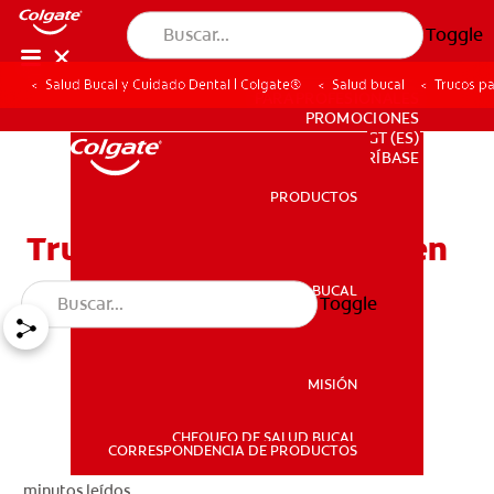
Toggle
Salud Bucal y Cuidado Dental | Colgate®
Salud bucal
Trucos pa
PARA PROFESIONALES
PROMOCIONES
GT (ES)
SUSCRÍBASE
PRODUCTOS
PRODUCTOS
Trucos Para Cepillarse Bien
SALUD BUCAL
Toggle
SALUD BUCAL
MISIÓN
CHEQUEO DE SALUD BUCAL
MISIÓN
CORRESPONDENCIA DE PRODUCTOS
minutos leídos