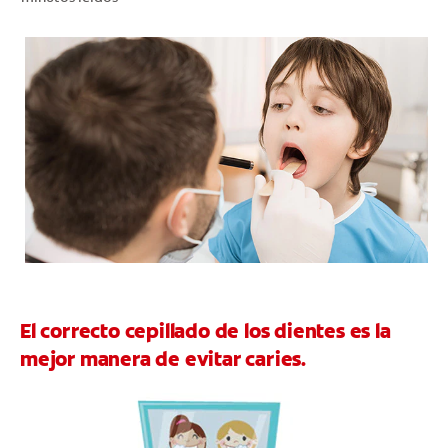
CHEQUEO DE SALUD BUCAL
CORRESPONDENCIA DE PRODUCTOS
PARA PROFESIONALES
PROMOCIONES
GT (ES)
SUSCRÍBASE
El correcto cepillado de los dientes es la
mejor manera de evitar caries.