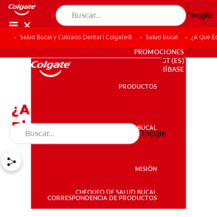
Toggle
Salud Bucal y Cuidado Dental | Colgate®
Salud bucal
¿A Qué E
PARA PROFESIONALES
PROMOCIONES
GT (ES)
SUSCRÍBASE
PRODUCTOS
PRODUCTOS
¿A Qué Edad Se Caen Los
Dientes De Los Niños?
SALUD BUCAL
Toggle
SALUD BUCAL
MISIÓN
CHEQUEO DE SALUD BUCAL
MISIÓN
CORRESPONDENCIA DE PRODUCTOS