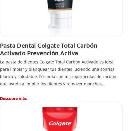
Pasta Dental Colgate Total Carbón
Activado Prevención Activa
La pasta de dientes Colgate Total Carbón Activado es ideal
para limpiar y blanquear tus dientes luciendo una sonrisa
blanca y saludable. Fórmula con micropartículas de carbón,
que ayuda a limpiar los dientes y remover manchas
superficiales.
¿Qué hace el carbón activado en una pasta dental y por qué
Descubre más
se usa para ayudar a remover manchas superficiales?
También encontrarás cómo incluirla en tu rutina, en casa o de
viaje, con tips de cepillado para una sonrisa sana.