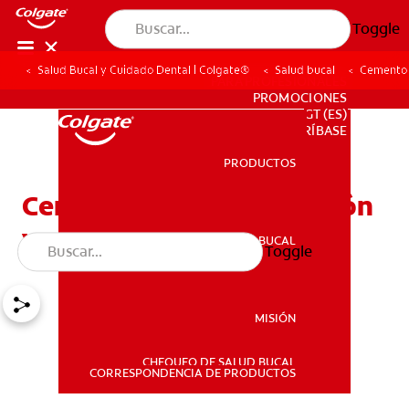
Toggle
Salud Bucal y Cuidado Dental | Colgate®
Salud bucal
Cemento r
PARA PROFESIONALES
PROMOCIONES
GT (ES)
SUSCRÍBASE
PRODUCTOS
PRODUCTOS
Cemento radicular: función
y clasificaciones
SALUD BUCAL
Toggle
SALUD BUCAL
MISIÓN
CHEQUEO DE SALUD BUCAL
MISIÓN
CORRESPONDENCIA DE PRODUCTOS