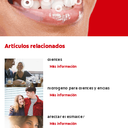
Artículos relacionados
Placeres culposos: Masticar hielo y sus
dientes
Más información
Tratamientos con peróxido de
hidrógeno para dientes y encías
Más información
¿El pH de la pasta dental puede
afectar el esmalte?
Más información