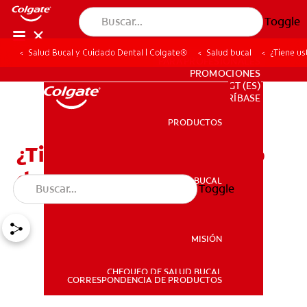
Toggle
Salud Bucal y Cuidado Dental | Colgate®
Salud bucal
¿Tiene us
PARA PROFESIONALES
PROMOCIONES
GT (ES)
SUSCRÍBASE
PRODUCTOS
PRODUCTOS
¿Tiene usted un tubérculo
de Carabelli?
SALUD BUCAL
Toggle
SALUD BUCAL
MISIÓN
CHEQUEO DE SALUD BUCAL
MISIÓN
CORRESPONDENCIA DE PRODUCTOS