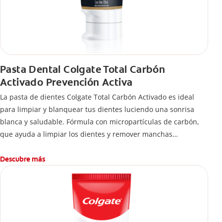
Pasta Dental Colgate Total Carbón
Activado Prevención Activa
La pasta de dientes Colgate Total Carbón Activado es ideal
para limpiar y blanquear tus dientes luciendo una sonrisa
blanca y saludable. Fórmula con micropartículas de carbón,
que ayuda a limpiar los dientes y remover manchas
superficiales.
¿Qué hace el carbón activado en una pasta dental y por qué
Descubre más
se usa para ayudar a remover manchas superficiales?
También encontrarás cómo incluirla en tu rutina, en casa o de
viaje, con tips de cepillado para una sonrisa sana.