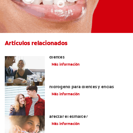
Artículos relacionados
Placeres culposos: Masticar hielo y sus
dientes
Más información
Tratamientos con peróxido de
hidrógeno para dientes y encías
Más información
¿El pH de la pasta dental puede
afectar el esmalte?
Más información