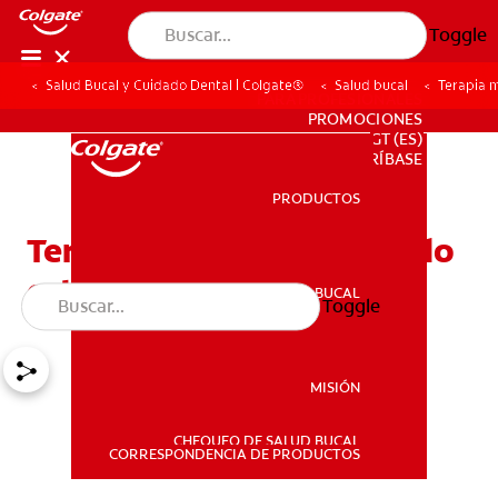
Toggle
Salud Bucal y Cuidado Dental | Colgate®
Salud bucal
Terapia m
PARA PROFESIONALES
PROMOCIONES
GT (ES)
SUSCRÍBASE
PRODUCTOS
PRODUCTOS
Terapia miofuncional: Todo
está en la lengua
SALUD BUCAL
Toggle
SALUD BUCAL
MISIÓN
CHEQUEO DE SALUD BUCAL
MISIÓN
CORRESPONDENCIA DE PRODUCTOS