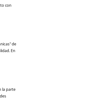
nto con
ánicas" de
lidad. En
 la parte
ides