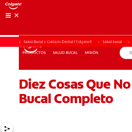
CHEQUEO DE SAL
CHEQUEO DE 
Salud Bucal y Cuidado Dental | Colgate®
Salud bucal
SALUD BUCAL
MISIÓN
PRODUCTOS
PRODUCTOS
SALUD BUCAL
MISIÓN
Diez Cosas Que No
PARA PROFESIONALES
PROMOCIONES
GT (ES)
SU
Bucal Completo