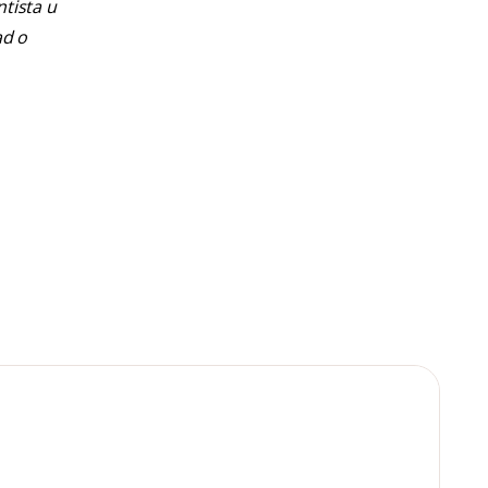
ntista u
ad o