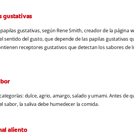
s gustativas
00 papilas gustativas, según Rene Smith, creador de la página 
 el sentido del gusto, que depende de las papilas gustativas q
contienen receptores gustativos que detectan los sabores de l
abor
 categorías: dulce, agrio, amargo, salado y umami. Antes de q
l sabor, la saliva debe humedecer la comida.
al aliento