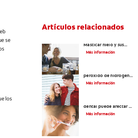
Artículos relacionados
web
Placeres culposos:
ue se
Masticar hielo y sus
os
dientes
Más información
Tratamientos con
peróxido de hidrógeno
para dientes y encías
Más información
ue los
¿El pH de la pasta
dental puede afectar el
esmalte?
Más información