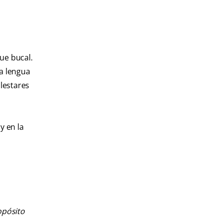
ue bucal.
na lengua
alestares
y en la
opósito