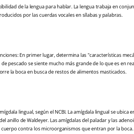
bilidad de la lengua para hablar. La lengua trabaja en conju
producidos por las cuerdas vocales en sílabas y palabras.
unciones: En primer lugar, determina las "características mec
a de pescado se siente mucho más grande de lo que es en rea
orre la boca en busca de restos de alimentos masticados.
ígdala lingual, según el NCBI. La amígdala lingual se ubica en
 del anillo de Waldeyer. Las amígdalas del paladar y las adeno
al cuerpo contra los microorganismos que entran por la boca.