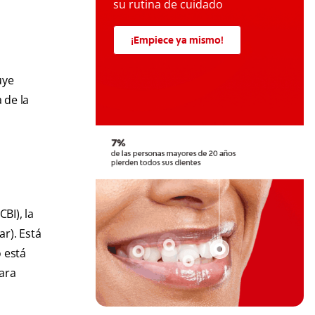
su rutina de cuidado
¡Empiece ya mismo!
uye
 de la
BI), la
ar). Está
o está
para