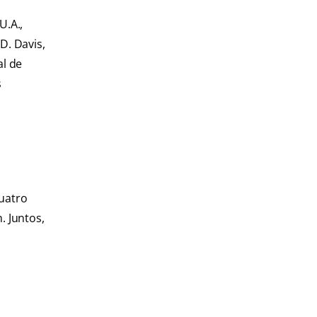
U.A.,
D. Davis,
al de
s
cuatro
. Juntos,