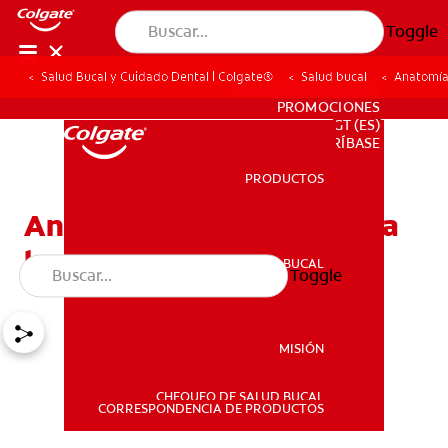
Toggle
Salud Bucal y Cuidado Dental | Colgate®
Salud bucal
Anatomía 
PARA PROFESIONALES
PROMOCIONES
GT (ES)
SUSCRÍBASE
PRODUCTOS
PRODUCTOS
Anatomía dental: Conozca
las partes de los dientes
SALUD BUCAL
Toggle
SALUD BUCAL
MISIÓN
CHEQUEO DE SALUD BUCAL
MISIÓN
CORRESPONDENCIA DE PRODUCTOS