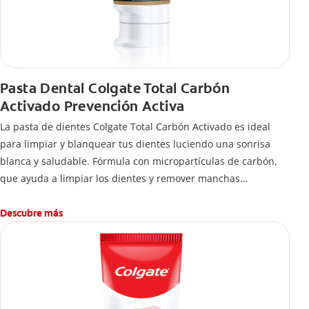
Pasta Dental Colgate Total Carbón
Activado Prevención Activa
La pasta de dientes Colgate Total Carbón Activado es ideal
para limpiar y blanquear tus dientes luciendo una sonrisa
blanca y saludable. Fórmula con micropartículas de carbón,
que ayuda a limpiar los dientes y remover manchas
superficiales.
¿Qué hace el carbón activado en una pasta dental y por qué
Descubre más
se usa para ayudar a remover manchas superficiales?
También encontrarás cómo incluirla en tu rutina, en casa o de
viaje, con tips de cepillado para una sonrisa sana.