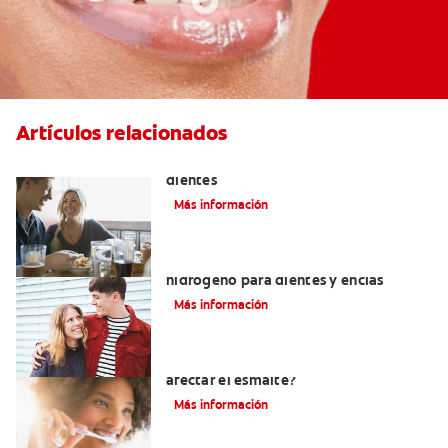
Artículos relacionados
Placeres culposos: Masticar hielo y sus
dientes
Más información
Tratamientos con peróxido de
hidrógeno para dientes y encías
Más información
¿El pH de la pasta dental puede
afectar el esmalte?
Más información