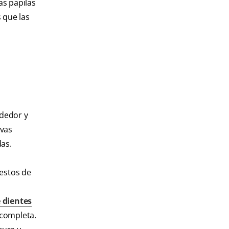
as papilas
s que las
ededor y
evas
das.
restos de
e dientes
 completa.