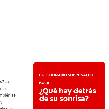
CUESTIONARIO SOBRE SALUD
s? La
BUCAL
eñas
¿Qué hay detrás
ambién se
de su sonrisa?
 y
la y la