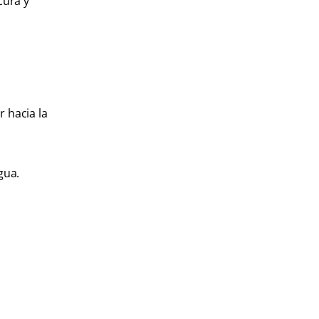
cura y
r hacia la
gua.