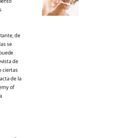
iento
s
stante, de
las se
 puede
evista de
 ciertas
acta de la
emy of
a