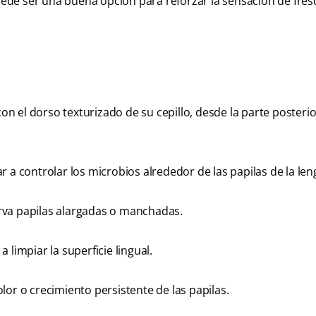
de ser una buena opción para reforzar la sensación de fres
con el dorso texturizado de su cepillo, desde la parte posterio
 a controlar los microbios alrededor de las papilas de la len
rva papilas alargadas o manchadas.
limpiar la superficie lingual.
lor o crecimiento persistente de las papilas.