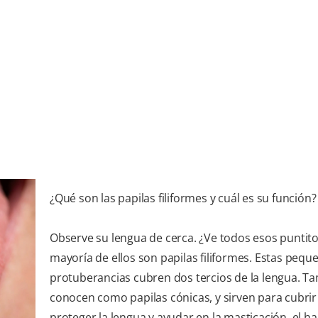
¿Qué son las papilas filiformes y cuál es su función?
Observe su lengua de cerca. ¿Ve todos esos puntito
mayoría de ellos son papilas filiformes. Estas pequ
protuberancias cubren dos tercios de la lengua. T
conocen como papilas cónicas, y sirven para cubrir
proteger la lengua y ayudar en la masticación, el hab