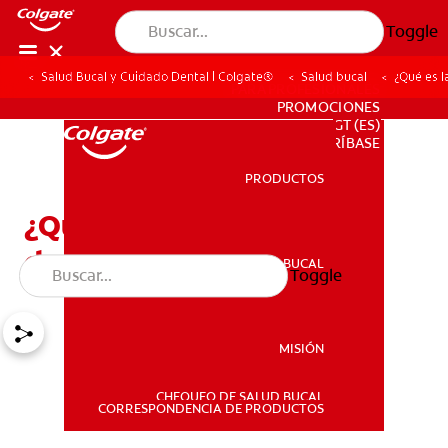
Toggle
Salud Bucal y Cuidado Dental | Colgate®
Salud bucal
¿Qué es l
PARA PROFESIONALES
PROMOCIONES
GT (ES)
SUSCRÍBASE
PRODUCTOS
PRODUCTOS
¿Qué es la concrescencia
dental y cómo se trata?
SALUD BUCAL
Toggle
SALUD BUCAL
MISIÓN
CHEQUEO DE SALUD BUCAL
MISIÓN
CORRESPONDENCIA DE PRODUCTOS