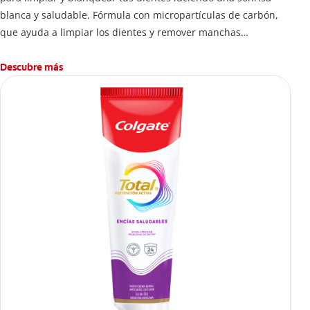
blanca y saludable. Fórmula con micropartículas de carbón,
que ayuda a limpiar los dientes y remover manchas
superficiales.
¿Qué hace el carbón activado en una pasta dental y por qué
Descubre más
se usa para ayudar a remover manchas superficiales?
También encontrarás cómo incluirla en tu rutina, en casa o de
viaje, con tips de cepillado para una sonrisa sana.