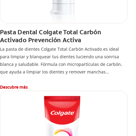
Pasta Dental Colgate Total Carbón
Activado Prevención Activa
La pasta de dientes Colgate Total Carbón Activado es ideal
para limpiar y blanquear tus dientes luciendo una sonrisa
blanca y saludable. Fórmula con micropartículas de carbón,
que ayuda a limpiar los dientes y remover manchas
superficiales.
¿Qué hace el carbón activado en una pasta dental y por qué
Descubre más
se usa para ayudar a remover manchas superficiales?
También encontrarás cómo incluirla en tu rutina, en casa o de
viaje, con tips de cepillado para una sonrisa sana.