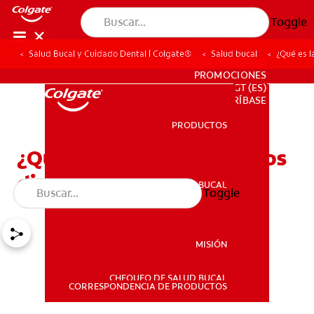
Toggle
Salud Bucal y Cuidado Dental | Colgate®
Salud bucal
¿Qué es l
PARA PROFESIONALES
PROMOCIONES
GT (ES)
SUSCRÍBASE
PRODUCTOS
PRODUCTOS
¿Qué es la cara distal de los
dientes?
SALUD BUCAL
Toggle
SALUD BUCAL
MISIÓN
CHEQUEO DE SALUD BUCAL
MISIÓN
CORRESPONDENCIA DE PRODUCTOS