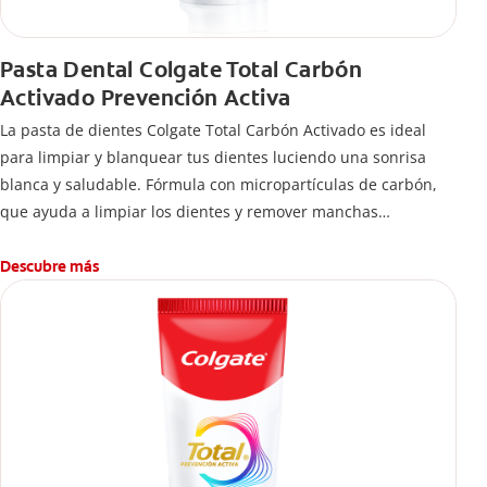
Pasta Dental Colgate Total Carbón
Activado Prevención Activa
La pasta de dientes Colgate Total Carbón Activado es ideal
para limpiar y blanquear tus dientes luciendo una sonrisa
blanca y saludable. Fórmula con micropartículas de carbón,
que ayuda a limpiar los dientes y remover manchas
superficiales.
¿Qué hace el carbón activado en una pasta dental y por qué
Descubre más
se usa para ayudar a remover manchas superficiales?
También encontrarás cómo incluirla en tu rutina, en casa o de
viaje, con tips de cepillado para una sonrisa sana.