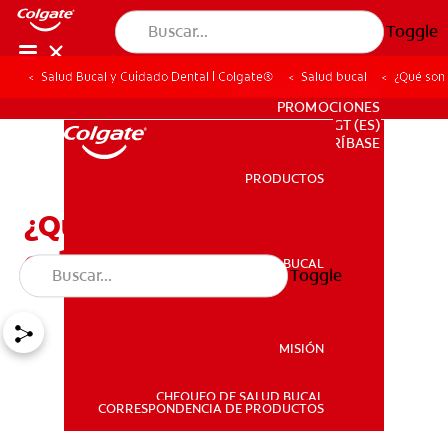
Toggle
Salud Bucal y Cuidado Dental | Colgate®
Salud bucal
¿Qué son 
PARA PROFESIONALES
PROMOCIONES
GT (ES)
SUSCRÍBASE
PRODUCTOS
PRODUCTOS
¿Qué son los dientes
colmillo?
SALUD BUCAL
Toggle
SALUD BUCAL
MISIÓN
CHEQUEO DE SALUD BUCAL
MISIÓN
CORRESPONDENCIA DE PRODUCTOS