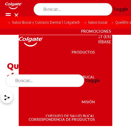
Toggle
Salud Bucal y Cuidado Dental | Colgate®
Salud bucal
Queilitis
PARA PROFESIONALES
PROMOCIONES
GT (ES)
SUSCRÍBASE
PRODUCTOS
PRODUCTOS
Queilitis angular: Causas,
síntomas y tratamientos
SALUD BUCAL
Toggle
SALUD BUCAL
MISIÓN
CHEQUEO DE SALUD BUCAL
MISIÓN
CORRESPONDENCIA DE PRODUCTOS