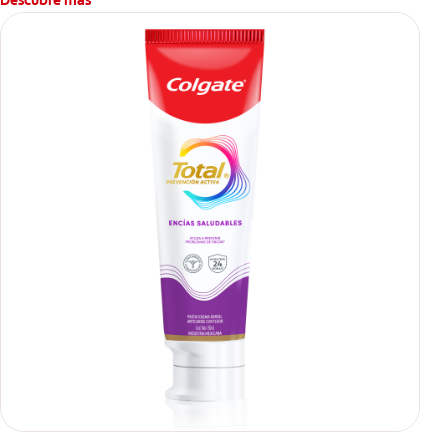
se usa para ayudar a remover manchas superficiales?
También encontrarás cómo incluirla en tu rutina, en casa o de
viaje, con tips de cepillado para una sonrisa sana.