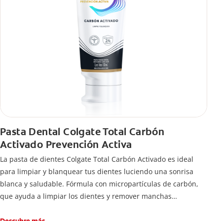
Pasta Dental Colgate Total Carbón
Activado Prevención Activa
La pasta de dientes Colgate Total Carbón Activado es ideal
para limpiar y blanquear tus dientes luciendo una sonrisa
blanca y saludable. Fórmula con micropartículas de carbón,
que ayuda a limpiar los dientes y remover manchas
superficiales.
¿Qué hace el carbón activado en una pasta dental y por qué
Descubre más