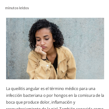
CHEQUEO DE SALUD BUCAL
minutos leídos
CORRESPONDENCIA DE PRODUCTOS
PARA PROFESIONALES
PROMOCIONES
GT (ES)
SUSCRÍBASE
La queilitis angular es el término médico para una
infección bacteriana o por hongos en la comisura de la
boca que produce dolor, inflamación y
resquebrajamiento de la piel. También conocida como