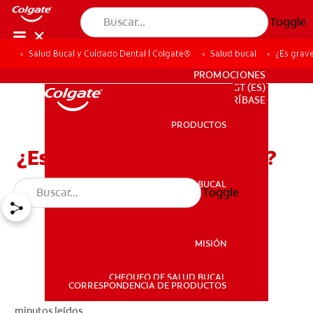
Toggle
Salud Bucal y Cuidado Dental | Colgate®
Salud bucal
¿Es grave
PARA PROFESIONALES
PROMOCIONES
GT (ES)
SUSCRÍBASE
PRODUCTOS
PRODUCTOS
¿Es grave el herpes labial?
SALUD BUCAL
Toggle
SALUD BUCAL
MISIÓN
CHEQUEO DE SALUD BUCAL
MISIÓN
CORRESPONDENCIA DE PRODUCTOS
minutos leídos