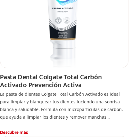
Pasta Dental Colgate Total Carbón
Activado Prevención Activa
La pasta de dientes Colgate Total Carbón Activado es ideal
para limpiar y blanquear tus dientes luciendo una sonrisa
blanca y saludable. Fórmula con micropartículas de carbón,
que ayuda a limpiar los dientes y remover manchas
superficiales.
¿Qué hace el carbón activado en una pasta dental y por qué
Descubre más