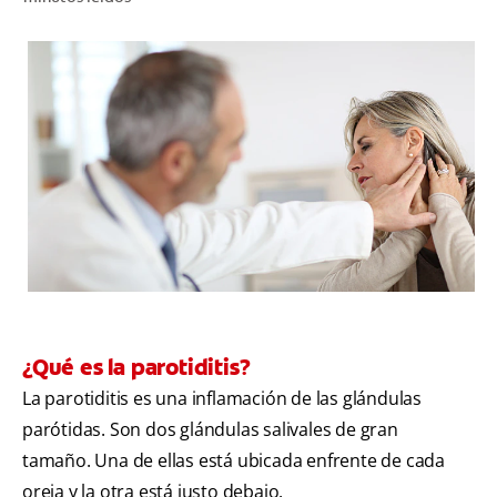
CHEQUEO DE SALUD BUCAL
CORRESPONDENCIA DE PRODUCTOS
PARA PROFESIONALES
PROMOCIONES
GT (ES)
SUSCRÍBASE
¿Qué es la parotiditis?
La parotiditis es una inflamación de las glándulas
parótidas. Son dos glándulas salivales de gran
tamaño. Una de ellas está ubicada enfrente de cada
oreja y la otra está justo debajo.