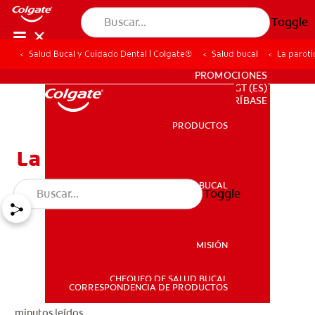
Toggle
Salud Bucal y Cuidado Dental | Colgate®
Salud bucal
La paroti
PARA PROFESIONALES
PROMOCIONES
GT (ES)
SUSCRÍBASE
PRODUCTOS
PRODUCTOS
La parotiditis
SALUD BUCAL
Toggle
SALUD BUCAL
MISIÓN
CHEQUEO DE SALUD BUCAL
MISIÓN
CORRESPONDENCIA DE PRODUCTOS
minutos leídos