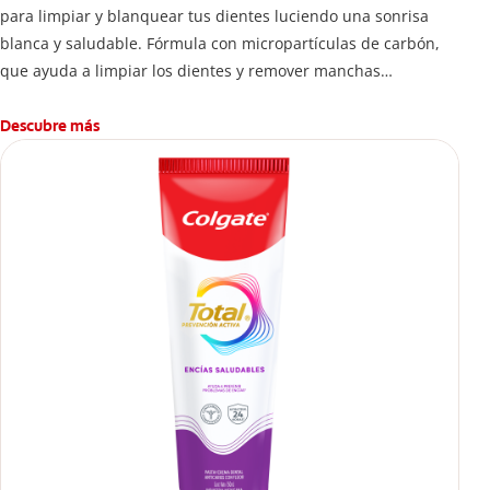
para limpiar y blanquear tus dientes luciendo una sonrisa
blanca y saludable. Fórmula con micropartículas de carbón,
que ayuda a limpiar los dientes y remover manchas
superficiales.
¿Qué hace el carbón activado en una pasta dental y por qué
Descubre más
se usa para ayudar a remover manchas superficiales?
También encontrarás cómo incluirla en tu rutina, en casa o de
viaje, con tips de cepillado para una sonrisa sana.