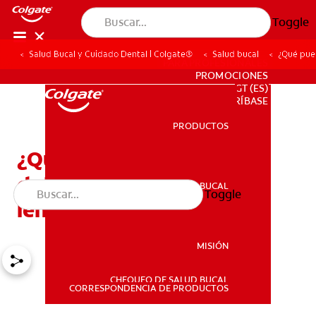
Toggle
Salud Bucal y Cuidado Dental | Colgate®
Salud bucal
¿Qué pued
PARA PROFESIONALES
PROMOCIONES
GT (ES)
SUSCRÍBASE
PRODUCTOS
PRODUCTOS
¿Qué puede significar un
dolor de garganta y de
SALUD BUCAL
Toggle
SALUD BUCAL
lengua?
MISIÓN
CHEQUEO DE SALUD BUCAL
MISIÓN
CORRESPONDENCIA DE PRODUCTOS