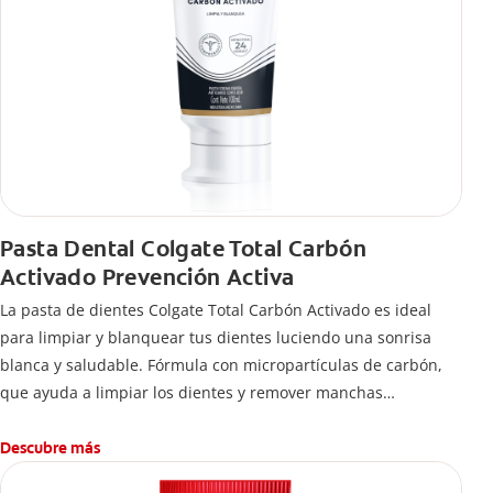
Pasta Dental Colgate Total Carbón
Activado Prevención Activa
La pasta de dientes Colgate Total Carbón Activado es ideal
para limpiar y blanquear tus dientes luciendo una sonrisa
blanca y saludable. Fórmula con micropartículas de carbón,
que ayuda a limpiar los dientes y remover manchas
superficiales.
¿Qué hace el carbón activado en una pasta dental y por qué
Descubre más
se usa para ayudar a remover manchas superficiales?