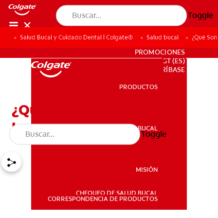
Toggle
Salud Bucal y Cuidado Dental | Colgate®
Salud bucal
¿Qué Son 
PARA PROFESIONALES
PROMOCIONES
GT (ES)
SUSCRÍBASE
PRODUCTOS
PRODUCTOS
¿Qué Son Las Aftas Y Las
Lesiones Bucales?
SALUD BUCAL
Toggle
SALUD BUCAL
MISIÓN
CHEQUEO DE SALUD BUCAL
MISIÓN
CORRESPONDENCIA DE PRODUCTOS