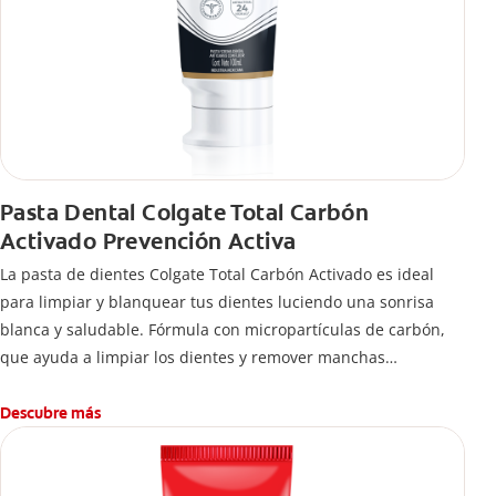
Pasta Dental Colgate Total Carbón
Activado Prevención Activa
La pasta de dientes Colgate Total Carbón Activado es ideal
para limpiar y blanquear tus dientes luciendo una sonrisa
blanca y saludable. Fórmula con micropartículas de carbón,
que ayuda a limpiar los dientes y remover manchas
superficiales.
¿Qué hace el carbón activado en una pasta dental y por qué
Descubre más
se usa para ayudar a remover manchas superficiales?
También encontrarás cómo incluirla en tu rutina, en casa o de
viaje, con tips de cepillado para una sonrisa sana.