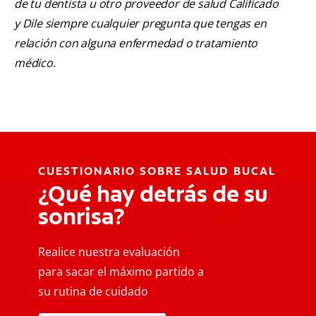
de tu dentista u otro proveedor de salud Calificado
y Dile siempre cualquier pregunta que tengas en
relación con alguna enfermedad o tratamiento
médico.
CUESTIONARIO SOBRE SALUD BUCAL
¿Qué hay detrás de su
sonrisa?
Realice nuestra evaluación
para sacar el máximo partido a
su rutina de cuidado