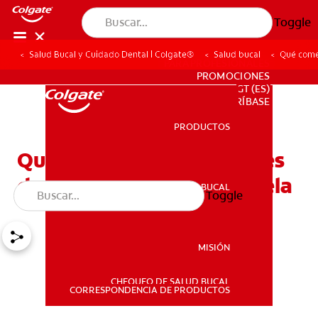
Toggle
Salud Bucal y Cuidado Dental | Colgate®
Salud bucal
Qué comer
PARA PROFESIONALES
PROMOCIONES
GT (ES)
SUSCRÍBASE
PRODUCTOS
PRODUCTOS
Qué puedo comer después
de una extracción de muela
SALUD BUCAL
Toggle
SALUD BUCAL
MISIÓN
CHEQUEO DE SALUD BUCAL
MISIÓN
CORRESPONDENCIA DE PRODUCTOS