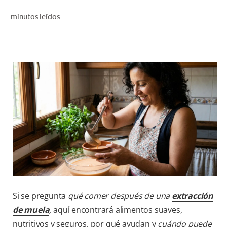
CHEQUEO DE SALUD BUCAL
minutos leídos
CORRESPONDENCIA DE PRODUCTOS
PARA PROFESIONALES
PROMOCIONES
GT (ES)
SUSCRÍBASE
Si se pregunta
qué comer después de una
extracción
de muela
,
aquí encontrará alimentos suaves,
nutritivos y seguros, por qué ayudan y
cuándo puede