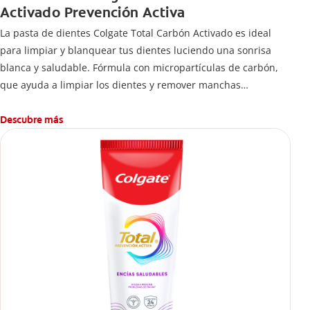
Activado Prevención Activa
La pasta de dientes Colgate Total Carbón Activado es ideal
para limpiar y blanquear tus dientes luciendo una sonrisa
blanca y saludable. Fórmula con micropartículas de carbón,
que ayuda a limpiar los dientes y remover manchas
superficiales.
¿Qué hace el carbón activado en una pasta dental y por qué
Descubre más
se usa para ayudar a remover manchas superficiales?
También encontrarás cómo incluirla en tu rutina, en casa o de
viaje, con tips de cepillado para una sonrisa sana.