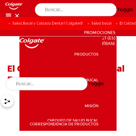
Toggle
Salud Bucal y Cuidado Dental | Colgate®
Salud bucal
El Cuidad
PARA PROFESIONALES
PROMOCIONES
GT (ES)
SUSCRÍBASE
PRODUCTOS
PRODUCTOS
El Cuidado Y La Salud Bucal
Durante El Embarazo
SALUD BUCAL
Toggle
SALUD BUCAL
MISIÓN
CHEQUEO DE SALUD BUCAL
MISIÓN
CORRESPONDENCIA DE PRODUCTOS