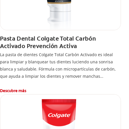
Pasta Dental Colgate Total Carbón
Activado Prevención Activa
La pasta de dientes Colgate Total Carbón Activado es ideal
para limpiar y blanquear tus dientes luciendo una sonrisa
blanca y saludable. Fórmula con micropartículas de carbón,
que ayuda a limpiar los dientes y remover manchas
superficiales.
¿Qué hace el carbón activado en una pasta dental y por qué
Descubre más
se usa para ayudar a remover manchas superficiales?
También encontrarás cómo incluirla en tu rutina, en casa o de
viaje, con tips de cepillado para una sonrisa sana.